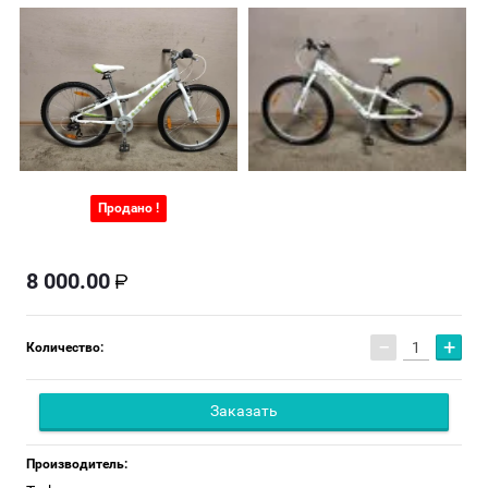
Продано !
8 000.00
−
+
Количество:
Заказать
Производитель: