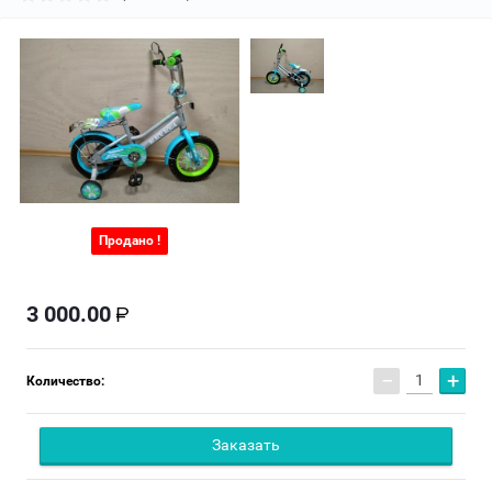
Продано !
3 000.00
−
+
Количество:
Заказать